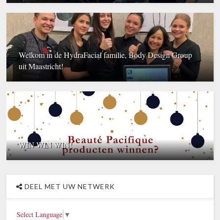
Welkom in de HydraFacial familie, Body Design Group
uit Maastricht!
WIN WIN WIN!
DEEL MET UW NETWERK
Select Language
▼